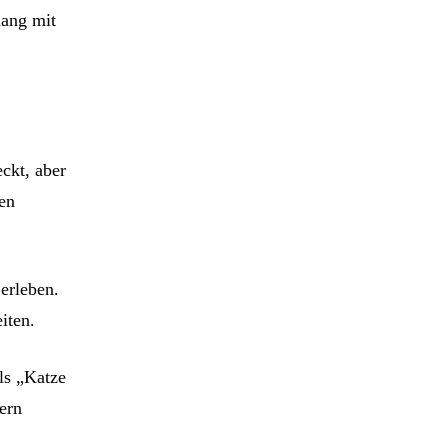
hang mit
ckt, aber
gen
erleben.
iten.
ls „Katze
ern