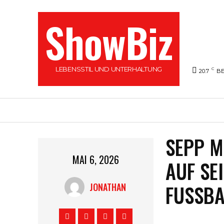
ShowBiz
LEBENSSTIL UND UNTERHALTUNG
C
20.7
BE
PROMINENTE
UNTERHALTUNG
NACHR
SEPP M
MAI 6, 2026
AUF SE
FUSSBA
JONATHAN