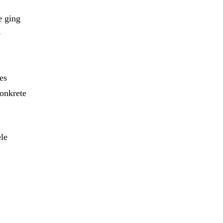
e ging
e
es
konkrete
ele