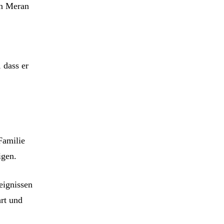
in Meran
 dass er
Familie
igen.
reignissen
hrt und