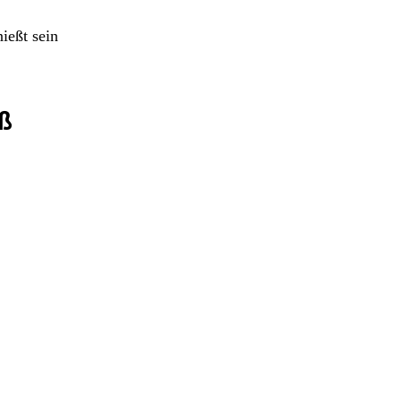
ießt sein
iß