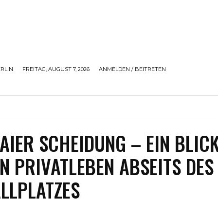
RLIN
FREITAG, AUGUST 7, 2026
ANMELDEN / BEITRETEN
ICHTEN
GESUNDHEIT
SPIELE
FAKTEN
AU
AIER SCHEIDUNG – EIN BLIC
IN PRIVATLEBEN ABSEITS DES
LLPLATZES