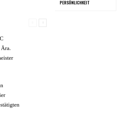
PERSÖNLICHKEIT
FC
 Ära.
eister
in
ier
stätigten