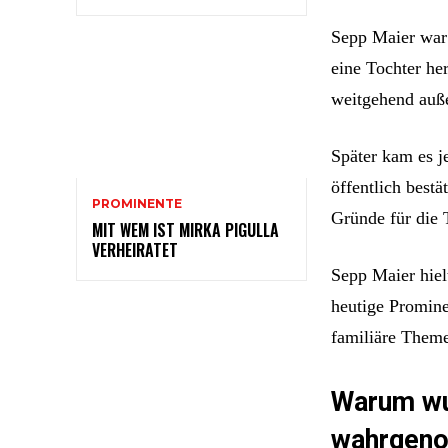
Sepp Maier war 
eine Tochter he
weitgehend auß
Später kam es j
öffentlich best
PROMINENTE
Gründe für die 
MIT WEM IST MIRKA PIGULLA
VERHEIRATET
Sepp Maier hielt
heutige Promine
familiäre Them
Warum wu
wahrgen