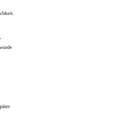
chkeit.
e
 wurde
päter